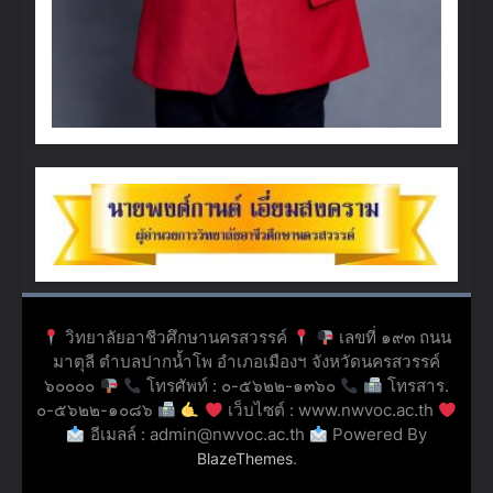
วิทยาลัยอาชีวศึกษานครสวรรค์
เลขที่ ๑๙๓ ถนน
มาตุลี ตำบลปากน้ำโพ อำเภอเมืองฯ จังหวัดนครสวรรค์
๖๐๐๐๐
โทรศัพท์ : ๐-๕๖๒๒-๑๓๖๐
โทรสาร.
๐-๕๖๒๒-๑๐๘๖
เว็บไซต์ : www.nwvoc.ac.th
อีเมลล์ : admin@nwvoc.ac.th
Powered By
.
BlazeThemes