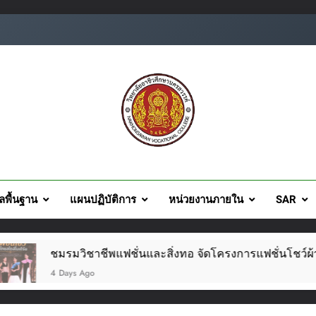
ยอาชีวศึกษานครสวรรค์
ูลพื้นฐาน
แผนปฏิบัติการ
หน่วยงานภายใน
SAR
ิ่งทอ จัดโครงการแฟชั่นโชว์ผ้าไทย สไตล์โมเดิร์น วันที่ ๕ ส.ค. น