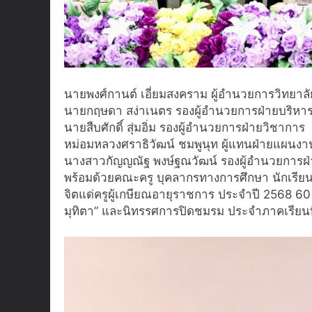
นายพงศ์กานต์ เอี่ยมสงคราม ผู้อำนวยการวิทยาล
นายกฤษดา สง่าเนตร รองผู้อำนวยการฝ่ายบริหา
นายสืบศักดิ์ สุ่มอิ่ม รองผู้อำนวยการฝ่ายวิชาการ
หม่อมหลวงศราธิวัฒน์ ชมพูนุท ผู้แทนฝ่ายแผนง
นางสาวกัญญณัฐ พงษ์ฐณวัฒน์ รองผู้อำนวยการฝ่
พร้อมด้วยคณะครู บุคลากรทางการศึกษา นักเรียน 
จิตแด่ครูผู้เกษียณอายุราชการ ประจำปี 2568 60 
มุทิตา” และนิทรรศการปิดชมรม ประจำภาคเรียนที