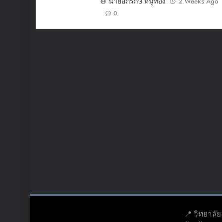
นายอภิรักษ์ หนูทอง
2 Weeks Ago
0
📍 วิทยาลั