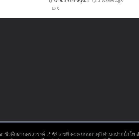
นายอภิรักษ์ หนูทอง
3 Weeks Ago
0
ยอาชีวศึกษานครสวรรค์ 📍 📭 เลขที่ ๑๙๓ ถนนมาตุลี ตำบลปากน้ำโพ 