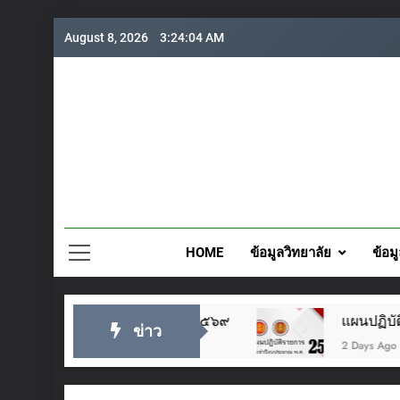
Skip
August 8, 2026
3:24:04 AM
to
content
วิทยาลั
HOME
ข้อมูลวิทยาลัย
ข้อม
้าอยู่หัว ๒๘ กรกฎาคม ๒๕๖๙
แผนปฏิบัติราชกา
ข่าว
2 Days Ago