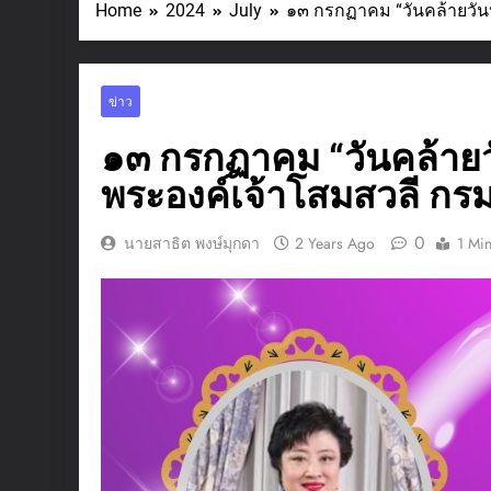
Home
2024
July
๑๓ กรกฏาคม “วันคล้ายวันป
ข่าว
๑๓ กรกฏาคม “วันคล้ายวั
พระองค์เจ้าโสมสวลี กรม
0
นายสาธิต พงษ์มุกดา
2 Years Ago
1 Mi