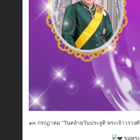
๑๓ กรกฏาคม “วันคล้ายวันประสูติ พระเจ้าวรวงศ์
ขอพระอ