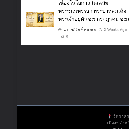
เนื่องในโอกาสวันเฉลิม
พระชนมพรรษา พระบาทสมเด็จ
พระเจ้าอยู่หัว ๒๘ กรกฎาคม ๒
นายอภิรักษ์ หนูทอง
2 Weeks Ago
0
วิทยาลั
เมืองฯ จัง