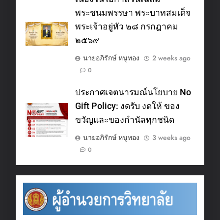
พระชนมพรรษา พระบาทสมเด็จ
พระเจ้าอยู่หัว ๒๘ กรกฎาคม
๒๕๖๙
นายอภิรักษ์ หนูทอง
2 weeks ago
0
ประกาศเจตนารมณ์นโยบาย No
Gift Policy: งดรับ งดให้ ของ
ขวัญและของกำนัลทุกชนิด
นายอภิรักษ์ หนูทอง
3 weeks ago
0