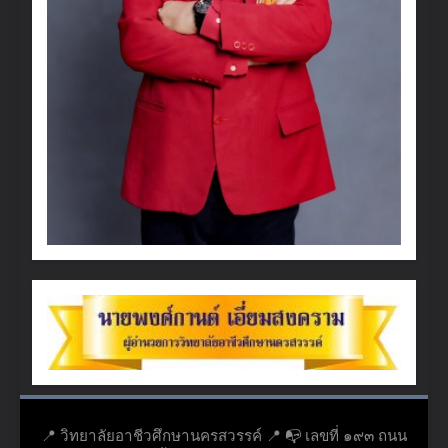
📍 วิทยาลัยอาชีวศึกษานครสวรรค์ 📍 📭 เลขที่ ๑๙๓ ถนน