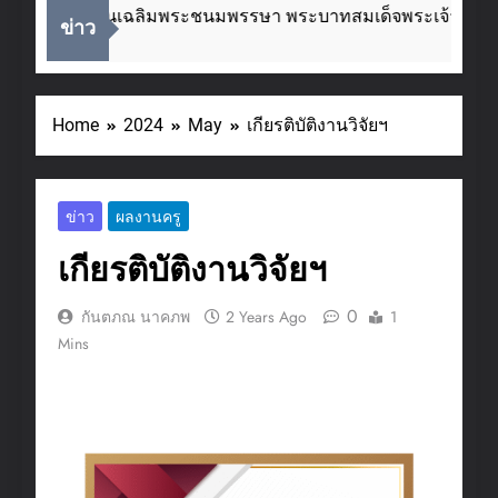
่องในโอกาสวันเฉลิมพระชนมพรรษา พระบาทสมเด็จพระเจ้าอยู่ห
ข่าว
eks Ago
Home
2024
May
เกียรติบัติงานวิจัยฯ
ข่าว
ผลงานครู
เกียรติบัติงานวิจัยฯ
0
กันตภณ นาคภพ
2 Years Ago
1
Mins