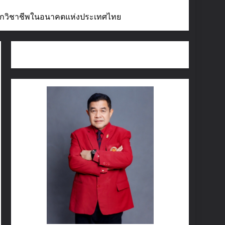
นักวิชาชีพในอนาคตแห่งประเทศไทย