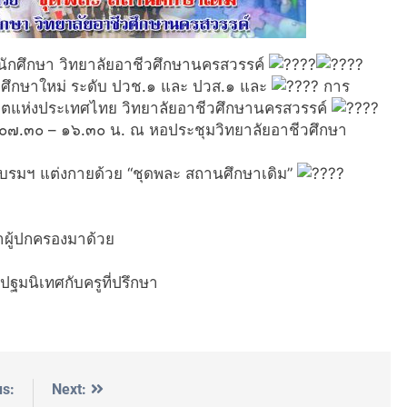
ักศึกษา วิทยาลัยอาชีวศึกษานครสวรรค์
กศึกษาใหม่ ระดับ ปวช.๑ และ ปวส.๑ และ
การ
คตแห่งประเทศไทย วิทยาลัยอาชีวศึกษานครสวรรค์
า ๐๗.๓๐ – ๑๖.๓๐ น. ณ หอประชุมวิทยาลัยอาชีวศึกษา
ารอบรมฯ แต่งกายด้วย “ชุดพละ สถานศึกษาเดิม”
นำผู้ปกครองมาด้วย
ปฐมนิเทศกับครูที่ปรึกษา
us:
Next: