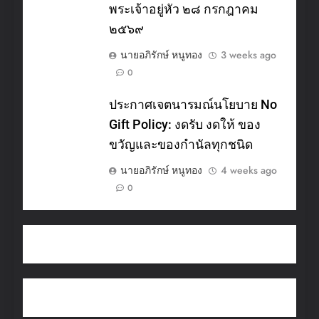
พระเจ้าอยู่หัว ๒๘ กรกฎาคม
๒๕๖๙
นายอภิรักษ์ หนูทอง
3 weeks ago
0
ประกาศเจตนารมณ์นโยบาย No
Gift Policy: งดรับ งดให้ ของ
ขวัญและของกำนัลทุกชนิด
นายอภิรักษ์ หนูทอง
4 weeks ago
0