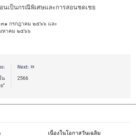
ารสอนเป็นกรณีพิเศษและการสอนชดเชย
ที่ ๓๑ กรกฎาคม ๒๕๖๖ และ
สิงหาคม ๒๕๖๖
us:
Next:
รใน
2566
วย”
ด
เนื่องในโอกาสวันเฉลิม