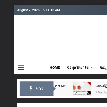
Skip
August 7, 2026
5:11:13 AM
to
content
วิทยาลั
HOME
ข้อมูลวิทยาลัย
ข้อม
อยู่หัว ๒๘ กรกฎาคม ๒๕๖๙
แผนปฏิบัติราชการป
ข่าว
1 Day Ago