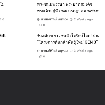
์โม
พระชนมพรรษา พระบาทสมเด็จ
พระเจ้าอยู่หัว ๒๘ กรกฎาคม ๒๕๖๙
นายอภิรักษ์ หนูทอง
2 Weeks Ago
0
0
ift
รับสมัครเยาวชนหัวใจรักษ์โลก! ร่วม
ะ
“โครงการต้นกล้าพันธุ์ใหม่ GEN 3”
นายอภิรักษ์ หนูทอง
3 Weeks Ago
0