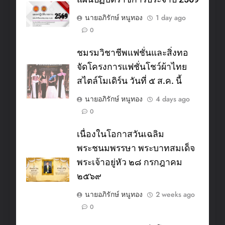
นายอภิรักษ์ หนูทอง
1 day ago
0
ชมรมวิชาชีพแฟชั่นและสิ่งทอ
จัดโครงการแฟชั่นโชว์ผ้าไทย
สไตล์โมเดิร์น วันที่ ๕ ส.ค. นี้
นายอภิรักษ์ หนูทอง
4 days ago
0
เนื่องในโอกาสวันเฉลิม
พระชนมพรรษา พระบาทสมเด็จ
พระเจ้าอยู่หัว ๒๘ กรกฎาคม
๒๕๖๙
นายอภิรักษ์ หนูทอง
2 weeks ago
0