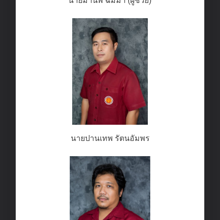
นายมานพ ฉิมมา (ผู้ช่วย)
นายปานเทพ รัตนอัมพร