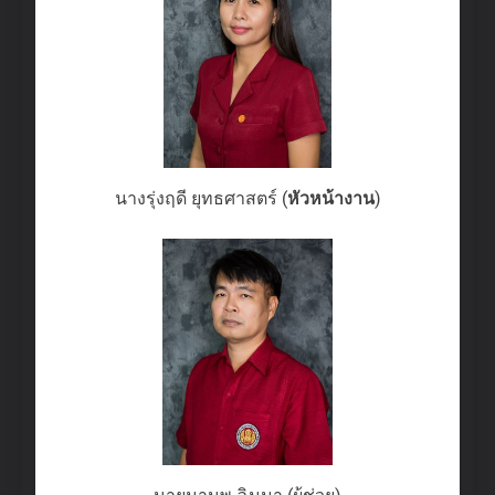
นางรุ่งฤดี ยุทธศาสตร์ (
หัวหน้างาน
)